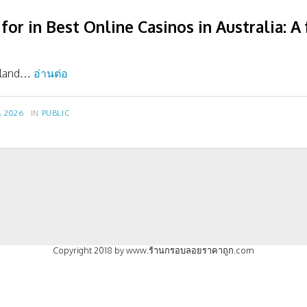
for in Best Online Casinos in Australia: A
What
g land…
อ่านต่อ
to
look
หมวด
, 2026
IN
PUBLIC
for
หมู่
in
Best
Online
Casinos
in
Australia:
A
Copyright 2018 by www.ร้านกรอบลอยราคาถูก.com
focus
on
payment